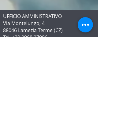
UFFICIO AMMINISTRATIVO
Via Montelungo, 4
88046 Lamezia Terme (CZ)
Tel.
+39 0968 27996
termecaronte@pec.it
CONTATTI
STABILIMENTO TERMALE
C.da Caronte
88046 Lamezia Terme (CZ)
Tel.
+39 0968 437 180
WhatsApp
+39 376 206 8940
DOVE SIAMO
INFORMATIVA