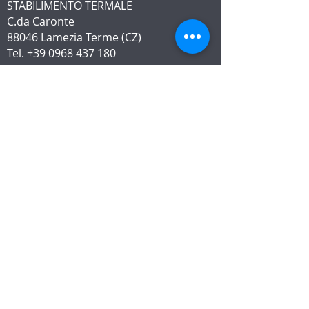
STABILIMENTO TERMALE
C.da Caronte
88046 Lamezia Terme (CZ)
Tel.
+39 0968 437 180
WhatsApp
+39 376 206 8940
DOVE SIAMO
INFORMATIVA
Sull'uso dei cookie
e privacy policy
Modello 231 e Whistleblowing
Diritto di reso, pagamento e
spedizione
Carta dei servizi
Customer service
Charter
Informazioni App